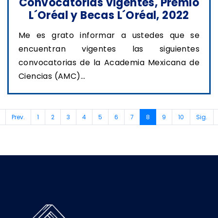
Convocatorias vigentes, Premio
L´Oréal y Becas L´Oréal, 2022
Me es grato informar a ustedes que se
encuentran vigentes las siguientes
convocatorias de la Academia Mexicana de
Ciencias (AMC)...
(current)
Prev.
1
2
3
4
5
6
7
8
9
10
Sig.