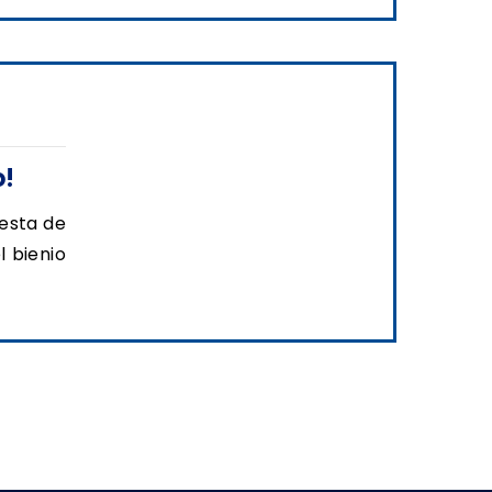
o!
esta de
l bienio