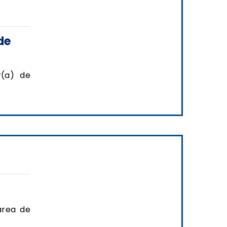
de
r(a) de
área de