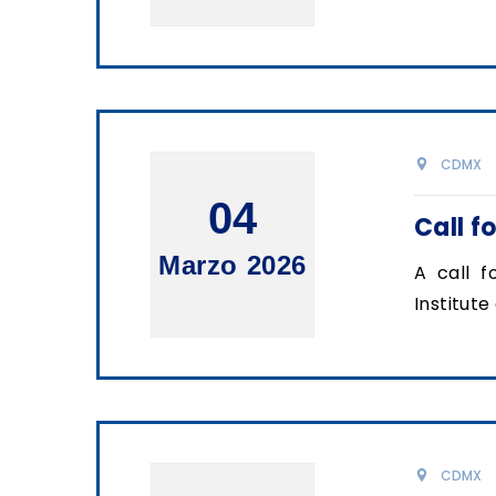
CDMX
04
Call f
Marzo 2026
A call f
Institut
CDMX