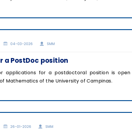
04-03-2026
SMM
or a PostDoc position
or applications for a postdoctoral position is open
e of Mathematics of the University of Campinas.
26-01-2026
SMM