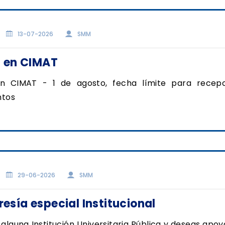
13-07-2026
SMM
s en CIMAT
en CIMAT - 1 de agosto, fecha límite para recep
tos
29-06-2026
SMM
sía especial Institucional
s alguna Institución Universitaria Pública y deseas apoy