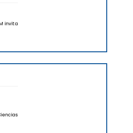
 invita
iencias