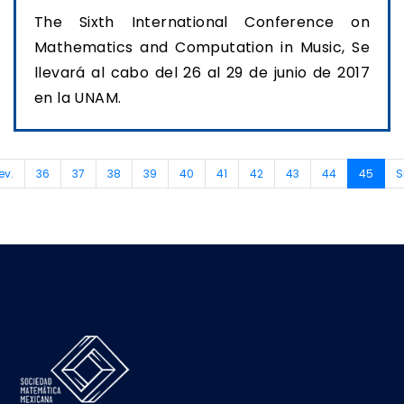
The Sixth International Conference on
Mathematics and Computation in Music, Se
llevará al cabo del 26 al 29 de junio de 2017
en la UNAM.
(curr
ev.
36
37
38
39
40
41
42
43
44
45
S