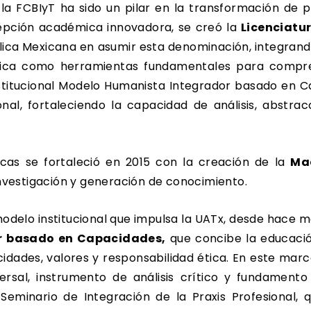
 la FCBIyT ha sido un pilar en la transformación de p
cepción académica innovadora, se creó la
Licenciatu
lica Mexicana en asumir esta denominación, integrand
ística como herramientas fundamentales para compre
institucional Modelo Humanista Integrador basado en C
nal, fortaleciendo la capacidad de análisis, abstra
icas se fortaleció en 2015 con la creación de la
Ma
investigación y generación de conocimiento.
delo institucional que impulsa la UATx, desde hace más
r basado en Capacidades,
que concibe la educaci
cidades, valores y responsabilidad ética. En este ma
versal, instrumento de análisis crítico y fundament
eminario de Integración de la Praxis Profesional, 