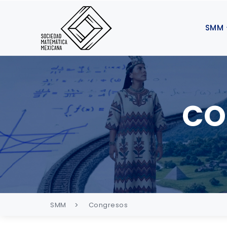
SMM
CO
SMM
Congresos