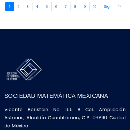
(current)
1
2
3
4
5
6
7
8
9
10
Sig.
>>
SOCIEDAD MATEMÁTICA MEXICANA
Vicente Beristain No. 165 B Col. Ampliación
Asturias, Alcaldía Cuauhtémoc, C.P. 06890 Ciudad
de México