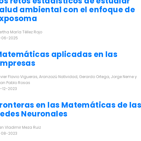
os retos estadísticos de estudiar
alud ambiental con el enfoque de
Exposoma
rtha María Téllez Rojo
-06-2025
r más
atemáticas aplicadas en las
empresas
vier Flavio Vigueras, Aranzazú Natividad, Gerardo Ortega, Jorge Neme y
an Pablo Rosas
-12-2023
r más
ronteras en las Matemáticas de la
edes Neuronales
an Vladimir Meza Ruiz
-08-2023
r más