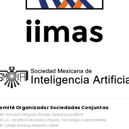
omité Organizador Sociedades Conjuntas
:
M: Giovana Ortigoza Álvarez, Openpay by BBVA
CCA: Jonathan Montalvo Urquizo, Tecnológico de Monterrey
E: Lizbeth Naranjo Albarrán, UNAM