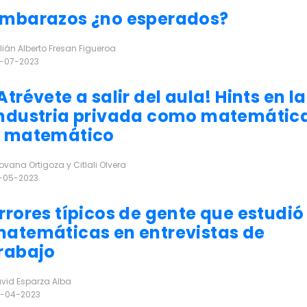
mbarazos ¿no esperados?
lián Alberto Fresan Figueroa
-07-2023
r más
Atrévete a salir del aula! Hints en la
ndustria privada como matemátic
y matemático
ovana Ortigoza y Citlali Olvera
-05-2023
r más
rrores típicos de gente que estudió
atemáticas en entrevistas de
rabajo
vid Esparza Alba
-04-2023