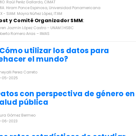
IO: Raúl Peréz Gallardo, CIMAT
IA: Hiram Ponce Espinosa, Universidad Panamericana
X - SIAM: Mayra Núñez López, ITAM
ost y Comité Organizador SMM
:
ren Jazmín López Castro – UNAM | HSBC
berto Romero Arias – IIMAS
Cómo utilizar los datos para
ehacer el mundo?
eyalli Perea Carreto
-05-2025
r más
atos con perspectiva de género en
alud pública
ura Gómez Bermeo
-06-2023
r más