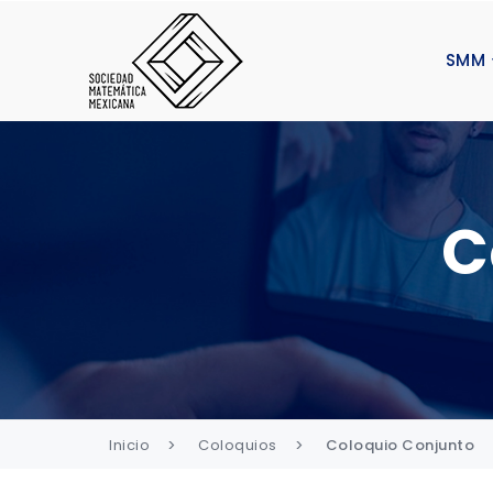
SMM
C
Inicio
Coloquios
Coloquio Conjunto