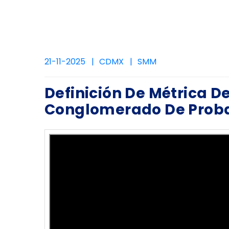
21-11-2025
CDMX
SMM
Definición De Métrica D
Conglomerado De Proba