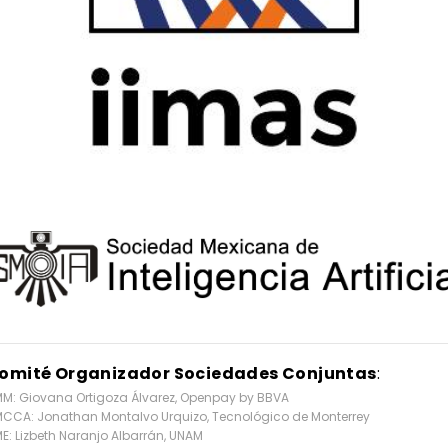
omité Organizador Sociedades Conjuntas
:
M: Giovana Ortigoza Álvarez, Openpay by BBVA
CCA: Jonathan Montalvo Urquizo, Tecnológico de Monterrey
E: Lizbeth Naranjo Albarrán, UNAM