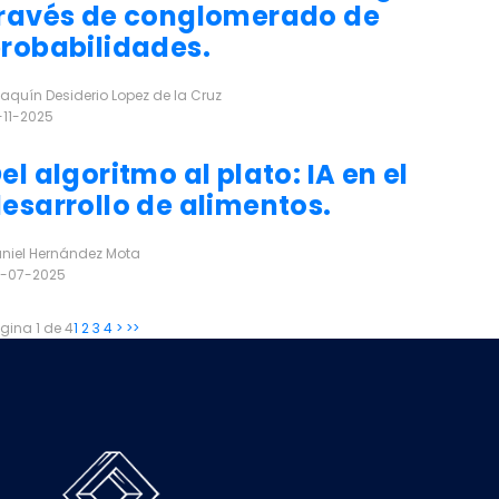
ravés de conglomerado de
robabilidades.
aquín Desiderio Lopez de la Cruz
-11-2025
r más
el algoritmo al plato: IA en el
esarrollo de alimentos.
niel Hernández Mota
-07-2025
r más
gina 1 de 4
1
2
3
4
>
>>