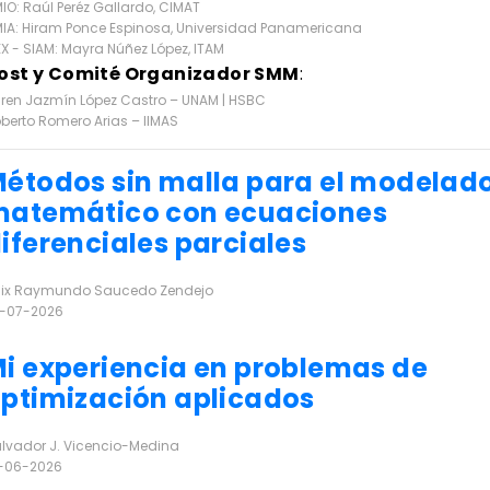
IO: Raúl Peréz Gallardo, CIMAT
IA: Hiram Ponce Espinosa, Universidad Panamericana
X - SIAM: Mayra Núñez López, ITAM
ost y Comité Organizador SMM
:
ren Jazmín López Castro – UNAM | HSBC
berto Romero Arias – IIMAS
étodos sin malla para el modelad
atemático con ecuaciones
iferenciales parciales
lix Raymundo Saucedo Zendejo
-07-2026
r más
i experiencia en problemas de
ptimización aplicados
lvador J. Vicencio-Medina
-06-2026
r más