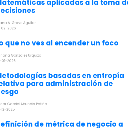
atemáticas aplicadas a la toma d
ecisiones
eana A. Grave Aguilar
-02-2026
r más
o que no ves al encender un foco
riana González Urquiza
-01-2026
r más
etodologías basadas en entropía
elativa para administración de
iesgo
car Gabriel Abundis Patiño
-12-2025
r más
efinición de métrica de negocio a