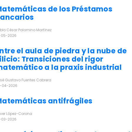
atemáticas de los Préstamos
ancarios
blo César Palomino Martínez
-05-2026
r más
ntre el aula de piedra y la nube de
ilicio: Transiciones del rigor
atemático a la praxis industrial
sé Gustavo Fuentes Cabrera
-04-2026
r más
atemáticas antifrágiles
iver López-Corona
-03-2026
r más