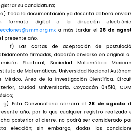
egistrar su candidatura;
) Toda la documentación ya descrita deberá enviar
n formato digital a la dirección electrónic
lecciones@smm.org.mx
a más tardar el
28 de agos
el presente año.
) Las cartas de aceptación de postulació
ebidamente firmadas, deberán enviarse en original a 
omisión Electoral, Sociedad Matemática Mexican
nstituto de Matemáticas, Universidad Nacional Autóno
e México, Área de la Investigación Científica, Circui
xterior, Ciudad Universitaria, Coyoacán 04510, CDM
éxico;
) Esta Convocatoria cerrará el
28 de agosto
d
resente año, por lo que cualquier registro realizado 
echa posterior al cierre, no podrá ser considerado pa
sta elección; sin embargo, dadas las condicion