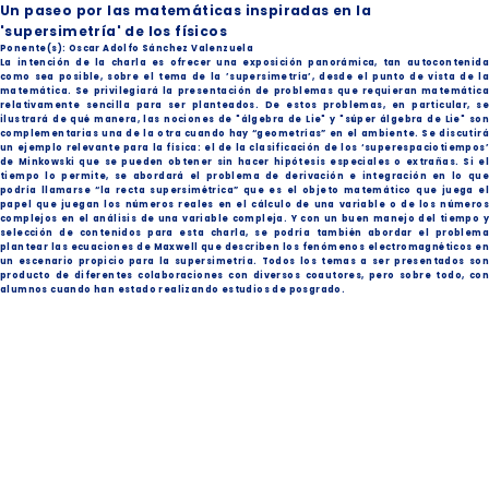
Un paseo por las matemáticas inspiradas en la
'supersimetría' de los físicos
Ponente(s): Oscar Adolfo Sánchez Valenzuela
La intención de la charla es ofrecer una exposición panorámica, tan autocontenida
como sea posible, sobre el tema de la ’supersimetría’, desde el punto de vista de la
matemática. Se privilegiará la presentación de problemas que requieran matemática
relativamente sencilla para ser planteados. De estos problemas, en particular, se
ilustrará de qué manera, las nociones de "álgebra de Lie" y "súper álgebra de Lie" son
complementarias una de la otra cuando hay “geometrías” en el ambiente. Se discutirá
un ejemplo relevante para la física: el de la clasificación de los ‘superespaciotiempos’
de Minkowski que se pueden obtener sin hacer hipótesis especiales o extrañas. Si el
tiempo lo permite, se abordará el problema de derivación e integración en lo que
podría llamarse “la recta supersimétrica” que es el objeto matemático que juega el
papel que juegan los números reales en el cálculo de una variable o de los números
complejos en el análisis de una variable compleja. Y con un buen manejo del tiempo y
selección de contenidos para esta charla, se podría también abordar el problema
plantear las ecuaciones de Maxwell que describen los fenómenos electromagnéticos en
un escenario propicio para la supersimetría. Todos los temas a ser presentados son
producto de diferentes colaboraciones con diversos coautores, pero sobre todo, con
alumnos cuando han estado realizando estudios de posgrado.