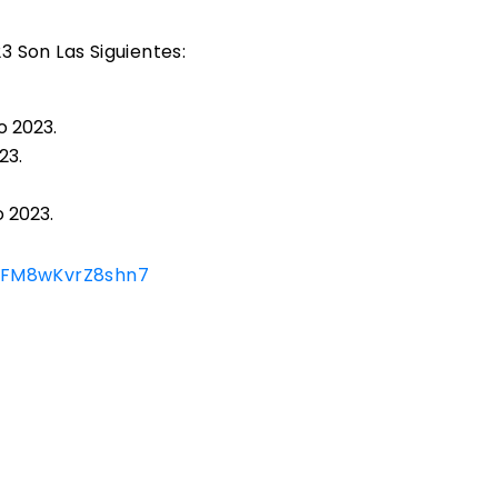
 Son Las Siguientes:
o 2023.
23.
o 2023.
RxFM8wKvrZ8shn7