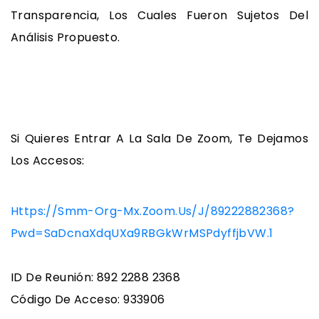
Transparencia, Los Cuales Fueron Sujetos Del
Análisis Propuesto.
Si Quieres Entrar A La Sala De Zoom, Te Dejamos
Los Accesos:
Https://smm-Org-Mx.zoom.us/j/89222882368?
Pwd=saDcnaXdqUXa9RBGkWrMSPdyffjbVW.1
ID De Reunión: 892 2288 2368
Código De Acceso: 933906